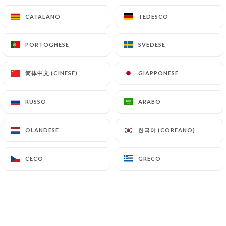
Bengan burtha
CATALANO
CATALANO
TEDESCO
TEDESCO
Caviar d'aubergines
8.50€
PORTOGHESE
PORTOGHESE
SVEDESE
SVEDESE
Dal massala
简体中文 (CINESE)
简体中文 (CINESE)
GIAPPONESE
GIAPPONESE
Lentilles, tomate, ail
8.50€
RUSSO
RUSSO
ARABO
ARABO
Légumes maison
한국어 (COREANO)
한국어 (COREANO)
OLANDESE
OLANDESE
Mixtes légumes avec sauce
8.50€
CECO
CECO
GRECO
GRECO
Palak panir
Epinards, fromage
9.00€