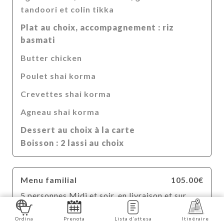
tandoori et colin tikka
Plat au choix, accompagnement : riz
basmati
Butter chicken
Poulet shai korma
Crevettes shai korma
Agneau shai korma
Dessert au choix à la carte
Boisson : 2 lassi au choix
Menu familial
105.00€
5 personnes Midi et soir, en livraison et sur
place
Ordina
Prenota
Lista d’attesa
Itinéraire