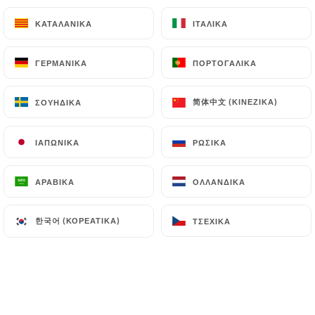
Bengan burtha
ΚΑΤΑΛΑΝΙΚΆ
ΚΑΤΑΛΑΝΙΚΆ
ΙΤΑΛΙΚΆ
ΙΤΑΛΙΚΆ
Caviar d'aubergines
8.50€
ΓΕΡΜΑΝΙΚΆ
ΓΕΡΜΑΝΙΚΆ
ΠΟΡΤΟΓΑΛΙΚΆ
ΠΟΡΤΟΓΑΛΙΚΆ
Dal massala
简体中文 (ΚΙΝΈΖΙΚΑ)
简体中文 (ΚΙΝΈΖΙΚΑ)
ΣΟΥΗΔΙΚΆ
ΣΟΥΗΔΙΚΆ
Lentilles, tomate, ail
8.50€
ΙΑΠΩΝΙΚΆ
ΙΑΠΩΝΙΚΆ
ΡΩΣΙΚΆ
ΡΩΣΙΚΆ
Légumes maison
ΑΡΑΒΙΚΆ
ΑΡΑΒΙΚΆ
ΟΛΛΑΝΔΙΚΆ
ΟΛΛΑΝΔΙΚΆ
Mixtes légumes avec sauce
8.50€
한국어 (ΚΟΡΕΆΤΙΚΑ)
한국어 (ΚΟΡΕΆΤΙΚΑ)
ΤΣΈΧΙΚΑ
ΤΣΈΧΙΚΑ
Palak panir
Epinards, fromage
9.00€