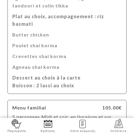
tandoori et colin tikka
Plat au choix, accompagnement : riz
basmati
Butter chicken
Poulet shai korma
Crevettes shai korma
Agneau shai korma
Dessert au choix à la carte
Boisson : 2 lassi au choix
Menu familial
105.00€
5 personnes Midi et soir, en livraison et sur
place
Παραγγελία
Κράτηση
Λίστα αναμονής
Itinéraire