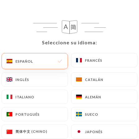
Seleccione su idioma:
Seleccione su idioma:
Palki
FRANCÉS
FRANCÉS
ESPAÑOL
ESPAÑOL
RESEÑA 4
INGLÉS
INGLÉS
CATALÁN
CATALÁN
RESTAURANT INDIEN
169 Bis Rue De Verdun
ITALIANO
ITALIANO
ALEMÁN
ALEMÁN
92150 Suresnes France
PORTUGUÉS
PORTUGUÉS
SUECO
SUECO
简体中文 (CHINO)
简体中文 (CHINO)
JAPONÉS
JAPONÉS
¿Quiénes somos?