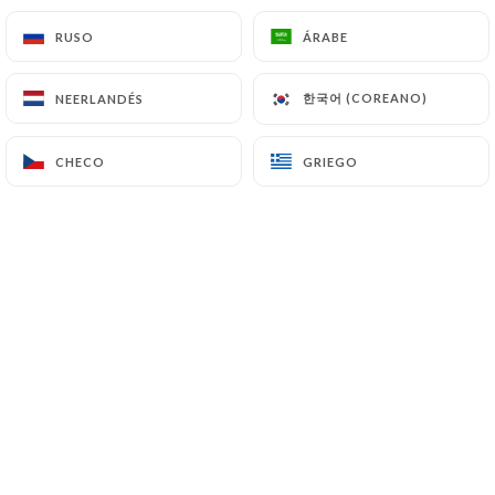
RUSO
RUSO
ÁRABE
ÁRABE
Nous sommes ravis de vous accueillir
한국어 (COREANO)
한국어 (COREANO)
NEERLANDÉS
NEERLANDÉS
dans notre établissement, où vous
pourrez découvrir une délicieuse
CHECO
CHECO
GRIEGO
GRIEGO
cuisine indienne authentique.
Laissez-vous envoûter par nos plats
savoureux, préparés avec des épices
aromatiques et des ingrédients frais.
Que vous soyez amateur de curry, de
tandoori ou de plats végétariens, notre
menu varié saura satisfaire toutes vos
envies.