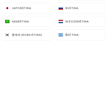
JAPONŠTINA
JAPONŠTINA
RUŠTINA
RUŠTINA
Nous sommes ravis de vous accueillir
ARABŠTINA
ARABŠTINA
NIZOZEMŠTINA
NIZOZEMŠTINA
dans notre établissement, où vous
pourrez découvrir une délicieuse
한국어 (KOREJŠTINA)
한국어 (KOREJŠTINA)
ŘEČTINA
ŘEČTINA
cuisine indienne authentique.
Laissez-vous envoûter par nos plats
savoureux, préparés avec des épices
aromatiques et des ingrédients frais.
Que vous soyez amateur de curry, de
tandoori ou de plats végétariens, notre
menu varié saura satisfaire toutes vos
envies.