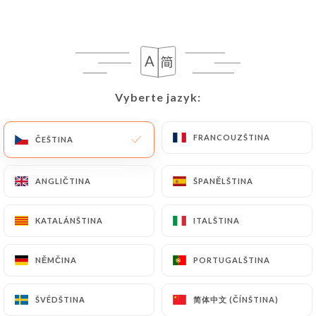
Vyberte jazyk:
Vyberte jazyk:
Palki
FRANCOUZŠTINA
FRANCOUZŠTINA
ČEŠTINA
ČEŠTINA
4 RECENZE
RESTAURANT INDIEN
ANGLIČTINA
ANGLIČTINA
ŠPANĚLŠTINA
ŠPANĚLŠTINA
169 Bis Rue De Verdun
KATALÁNŠTINA
KATALÁNŠTINA
ITALŠTINA
ITALŠTINA
92150 Suresnes France
NĚMČINA
NĚMČINA
PORTUGALŠTINA
PORTUGALŠTINA
简体中文 (ČÍNŠTINA)
简体中文 (ČÍNŠTINA)
ŠVÉDŠTINA
ŠVÉDŠTINA
Kdo jsme?