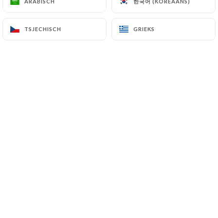
한국어 (KOREAANS)
한국어 (KOREAANS)
ARABISCH
ARABISCH
NL
MENU
TSJECHISCH
TSJECHISCH
GRIEKS
GRIEKS
/
HOME
GALERIJ
Galerij