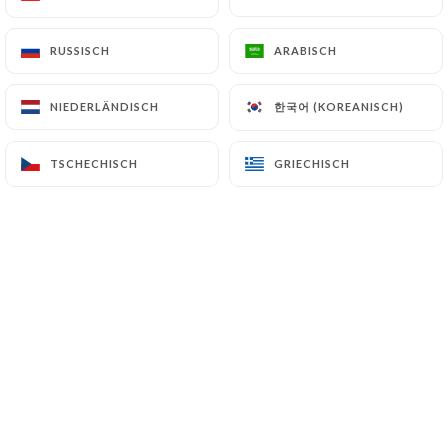
DE
MENÜ
RUSSISCH
RUSSISCH
ARABISCH
ARABISCH
한국어 (KOREANISCH)
한국어 (KOREANISCH)
NIEDERLÄNDISCH
NIEDERLÄNDISCH
TSCHECHISCH
TSCHECHISCH
GRIECHISCH
GRIECHISCH
/
START
BEWERTUNGEN
Bewertungen
4 Bewertungen auf Uniiti
4.8 / 5
100% echte, überprüfte Bewertungen.